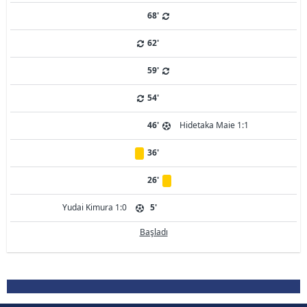
68'
62'
59'
54'
46'
Hidetaka Maie 1:1
36'
26'
Yudai Kimura 1:0
5'
Başladı