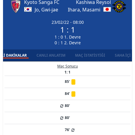
Kyoto Sanga FC
Kashiwa Reysol
Jo, Gwi-jae
Ihara, Masami
23/02/22 - 08:00
1 : 1
1 : 0 1. Devre
0 : 1 2. Devre
LI DAKIKALAR
CANLI ANLATIM
MAÇ İSTATISTIĞI
SAHA İÇI D
Maç Sonucu
1: 1
85'
84'
80'
80'
76'