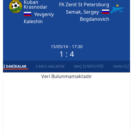
Kuban
FK Zenit St Petersburg
Krasnodar
Semak, Sergey
Yevgeniy
Bogdanovich
Kaleshin
15/05/14 - 17:30
1 : 4
LI DAKIKALAR
CANLI ANLATIM
MAÇ İSTATISTIĞI
SAHA İÇI D
Veri Bulunmamaktadır