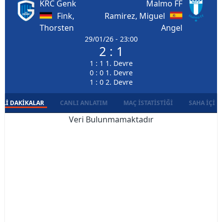
KRC Genk
Malmo FF
Fink,
Ramirez, Miguel
Thorsten
Angel
29/01/26 - 23:00
2 : 1
1 : 1 1. Devre
0 : 0 1. Devre
1 : 0 2. Devre
LI DAKIKALAR
CANLI ANLATIM
MAÇ İSTATISTIĞI
SAHA İÇI D
Veri Bulunmamaktadır