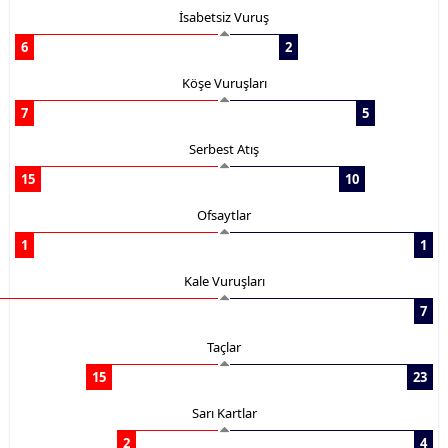
İsabetsiz Vuruş
6
2
Köşe Vuruşları
7
5
Serbest Atış
15
10
Ofsaytlar
1
1
Kale Vuruşları
7
Taçlar
15
23
Sarı Kartlar
2
4