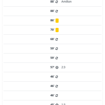
88'
Amilton
88'
86'
70'
68'
59'
59'
57'
2:3
46'
46'
46'
45'
1:3