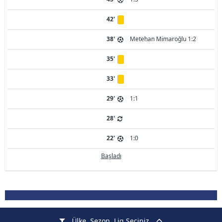
42'
38'
Metehan Mimaroğlu 1:2
35'
33'
29'
1:1
28'
22'
1:0
Başladı
Ülke, Sezon, Lig Seçiniz