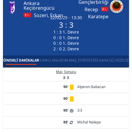
Gençlerbirliği
Ankara
Keçiörengücü
Recep
Sozeri, Erkan
Karatepe
22/02/25 - 13:30
3 : 3
1 : 3 1. Devre
0 : 0 1. Devre
0 : 0 1. Devre
2 : 0 2. Devre
ÖNEMLI DAKIKALAR
CANLI ANLATIM
MAÇ İSTATISTIĞI
SAHA İÇI DIZILIŞ
Maç Sonucu
3: 3
90'
Alperen Babacan
90'
90'
3:3
88'
Michal Nalepa