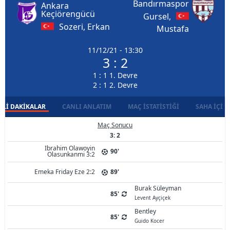
Bandırmaspor
Ankara
Keçiörengücü
Gursel,
Sozeri, Erkan
Mustafa
11/12/21 - 13:30
3 : 2
1 : 1 1. Devre
2 : 1 2. Devre
LI DAKIKALAR
CANLI ANLATIM
MAÇ İSTATISTIĞI
SAHA İÇI D
Maç Sonucu
3: 2
Ibrahim Olawoyin
90'
Olasunkanmi 3:2
Emeka Friday Eze 2:2
89'
Burak Süleyman
85'
Levent Ayçiçek
Bentley
85'
Guido Kocer