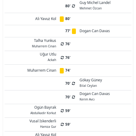
Guy Michel Landel
80'
Mehmet Özcan
Ali Yavuz Kol
80'
77'
Dogan Can Davas
Talha Yunkus
76'
Muharrem Cinan
Uğur Utlu
76'
Ackah
Muharrem Cinan
74'
Gökay Güney
70'
Bilal Ceylan
Dogan Can Davas
70'
Kerim Avcı
Ogün Bayrak
59'
Abdulkadir Korkut
Vusal Iskenderli
59'
Hamza Gur
Ali Yavuz Kol