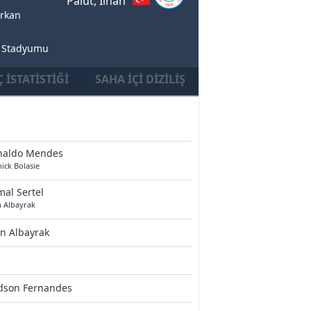
Palut, Ilhan
rkan
i Stadyumu
 İSTATISTIĞI
SAHA İÇI DIZILIŞ
naldo Mendes
ick Bolasie
al Sertel
n Albayrak
n Albayrak
dson Fernandes