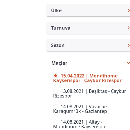
Ülke
Turnuva
Türkiye
Süper Lig
Sezon
Uluslararası
Türkiye Kupası
Süper Lig 21/22
Uluslararası Kulüpler
1. Lig
Maçlar
Süper Lig 26/27
Turkiye
Süper Kupa
15.04.2022 | Mondihome
Süper Lig 25/26
İngiltere
Kayserispor - Çaykur Rizespor
Spor Toto Kupası
Süper Lig 24/25
İspanya
13.08.2021 | Beşiktaş - Çaykur
Super Lig, Women
Rizespor
Süper Lig 23/24
Almanya Amatör
14.08.2021 | Vavacars
Süper Lig 22/23
Fransa
Karagümrük - Gaziantep
Süper Lig 20/21
İtalya
14.08.2021 | Altay -
Mondihome Kayserispor