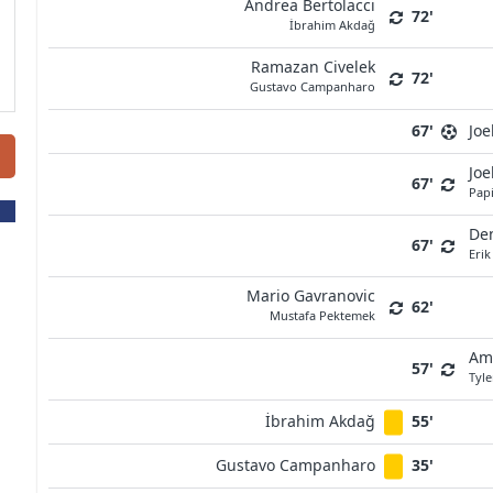
Andrea Bertolacci
72'
İbrahim Akdağ
Ramazan Civelek
72'
Gustavo Campanharo
67'
Joe
Joe
67'
Pap
De
67'
Erik
Mario Gavranovic
62'
Mustafa Pektemek
Am
57'
Tyl
İbrahim Akdağ
55'
Gustavo Campanharo
35'