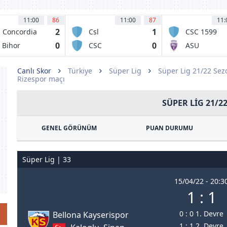
11:00
86
11:00
87
11:
2
1
 Concordia
Csl
CSC 1599
iajna
Stefanestii de
Selimbar
0
0
 Bihor
CSC
ASU
Jos
radea
Dumbravita
Politehnica
Timisoara
Canlı Skor
Türkiye
Süper Lig
Süper Lig 21/22 Se
Rizespor maçı
SÜPER LIG 21/2
GENEL GÖRÜNÜM
PUAN DURUMU
Süper Lig | 33
15/04/22 - 20:3
1 : 1
0 : 0 1. Devre
Bellona Kayserispor
1 : 1 2. Devre