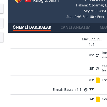
Kaloglu, Sinan
Hakem: Ozdamar, E
Seyirci: 32864
Stat: RHG Enertürk Enerj
ÖNEMLI DAKIKALAR
CANLI ANLATIM
MAÇ
Maç Sonucu
1: 1
Ro
85'
Yann
Cem
85'
Ere
83'
Ere
Emrah Bassan 1:1
77'
74'
Ge