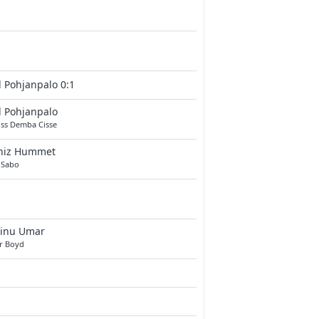
l Pohjanpalo 0:1
l Pohjanpalo
iss Demba Cisse
niz Hummet
 Sabo
inu Umar
er Boyd