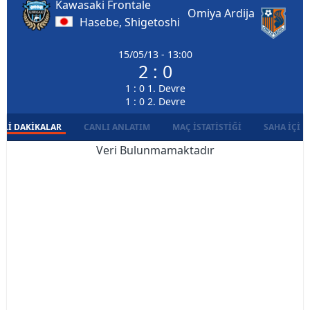
Kawasaki Frontale
Omiya Ardija
Hasebe, Shigetoshi
15/05/13 - 13:00
2 : 0
1 : 0 1. Devre
1 : 0 2. Devre
LI DAKIKALAR
CANLI ANLATIM
MAÇ İSTATISTIĞI
SAHA İÇI D
Veri Bulunmamaktadır