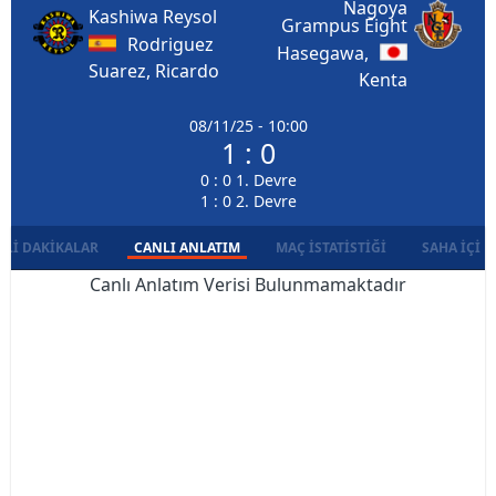
Nagoya
Kashiwa Reysol
Grampus Eight
Rodriguez
Hasegawa,
Suarez, Ricardo
Kenta
08/11/25 - 10:00
1 : 0
0 : 0 1. Devre
1 : 0 2. Devre
LI DAKIKALAR
CANLI ANLATIM
MAÇ İSTATISTIĞI
SAHA İÇI D
Canlı Anlatım Verisi Bulunmamaktadır