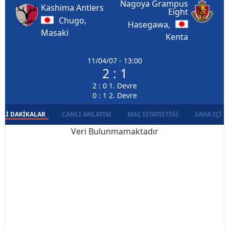
Nagoya Grampus
Kashima Antlers
Eight
Chugo,
Hasegawa,
Masaki
Kenta
11/04/07 - 13:00
2 : 1
2 : 0 1. Devre
0 : 1 2. Devre
LI DAKIKALAR
CANLI ANLATIM
MAÇ İSTATISTIĞI
SAHA İÇI D
Veri Bulunmamaktadır