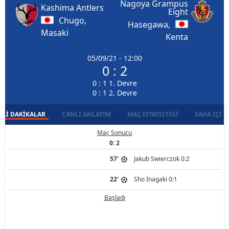
Nagoya Grampus
Kashima Antlers
Eight
Chugo,
Hasegawa,
Masaki
Kenta
05/09/21 - 12:00
0 : 2
0 : 1 1. Devre
0 : 1 2. Devre
LI DAKIKALAR
CANLI ANLATIM
MAÇ İSTATISTIĞI
SAHA İÇI D
Maç Sonucu
0: 2
57'
Jakub Swierczok 0:2
22'
Sho Inagaki 0:1
Başladı