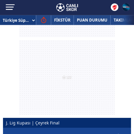
FİKSTÜR
PUAN DURUMU
TAKIMLAR
J. Lig Kupası | Çeyrek Final