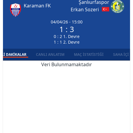
Şanlıurfaspor
Karaman FK
Erkan Sozeri
04/04/26 - 15:00
1 : 3
0 : 2 1. Devre
1 : 1 2. Devre
LI DAKIKALAR
CANLI ANLATIM
MAÇ İSTATISTIĞI
SAHA İÇI D
Veri Bulunmamaktadır