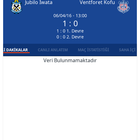
Jubilo Iwata
Ventforet Kofu
06/04/16 - 13:00
1 : 0
1 : 0 1. Devre
0 : 0 2. Devre
LI DAKIKALAR
CANLI ANLATIM
MAÇ İSTATISTIĞI
SAHA İÇI D
Veri Bulunmamaktadır