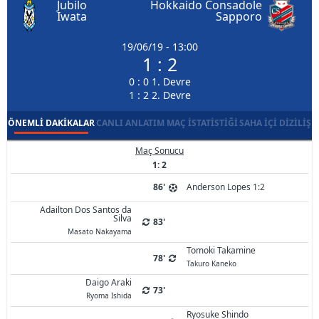
Jubilo
Hokkaido Consadole
Iwata
Sapporo
19/06/19 - 13:00
1 : 2
0 : 0 1. Devre
1 : 2 2. Devre
ÖNEMLI DAKIKALAR
CANLI ANLATIM
MAÇ İSTATISTIĞI
SAHA İÇI DIZILIŞ
Maç Sonucu
1: 2
86'
Anderson Lopes 1:2
Adailton Dos Santos da
Silva
83'
Masato Nakayama
Tomoki Takamine
78'
Takuro Kaneko
Daigo Araki
73'
Ryoma Ishida
Ryosuke Shindo