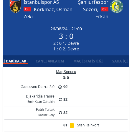
Istanbulspor AS
Şanlıurfaspor
Korkmaz, Osman
Sozeri,
Zeki
Erkan
26/08/24 - 21:00
3 : 0
2 : 0 1. Devre
1 : 0 2. Devre
LI DAKIKALAR
CANLI ANLATIM
MAÇ İSTATISTIĞI
SAHA İÇI D
Maç Sonucu
3: 0
Gaoussou Diarra 3:0
90'
Djakaridja Traore
82'
Emir Kaan Gultekin
Fatih Tultak
82'
Racine Coly
81'
Sten Reinkort