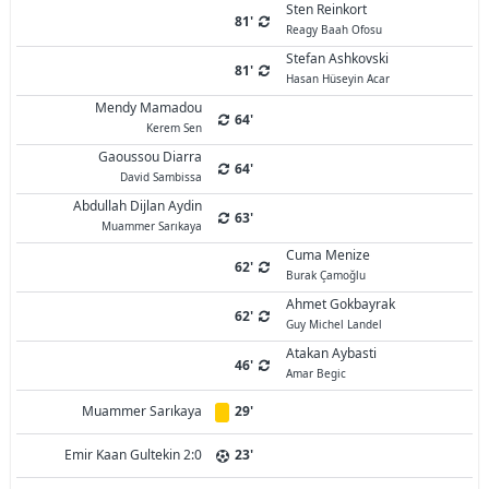
Sten Reinkort
81'
Reagy Baah Ofosu
Stefan Ashkovski
81'
Hasan Hüseyin Acar
Mendy Mamadou
64'
Kerem Sen
Gaoussou Diarra
64'
David Sambissa
Abdullah Dijlan Aydin
63'
Muammer Sarıkaya
Cuma Menize
62'
Burak Çamoğlu
Ahmet Gokbayrak
62'
Guy Michel Landel
Atakan Aybasti
46'
Amar Begic
Muammer Sarıkaya
29'
Emir Kaan Gultekin 2:0
23'