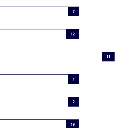
7
12
11
1
2
19