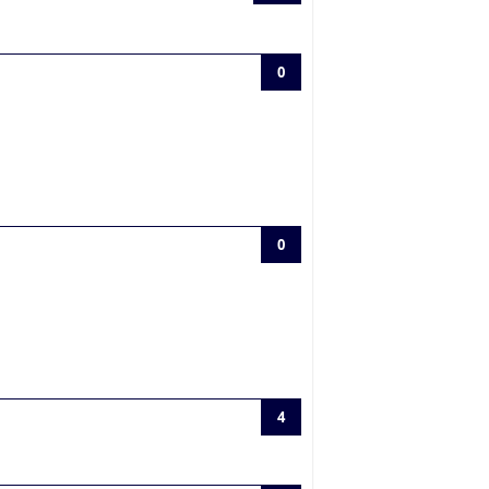
0
0
4