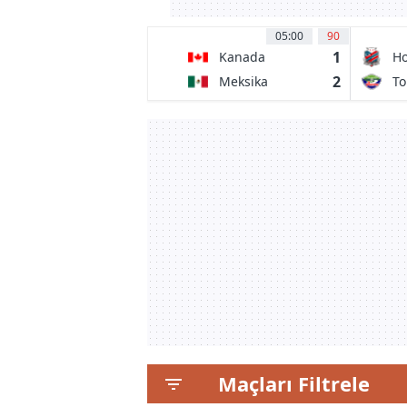
05:00
90
1
Kanada
Ho
Co
2
Meksika
To
Sa
Vo
Maçları Filtrele