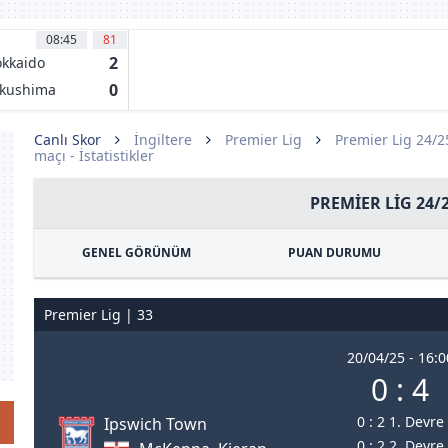
08:45
81
2
kkaido
nsadole
0
kushima
pporo
rtis
Canlı Skor
İngiltere
Premier Lig
Premier Lig 24/
maçı - İstatistikler
PREMIER LIG 24/
GENEL GÖRÜNÜM
PUAN DURUMU
Premier Lig | 33
20/04/25 - 16:0
0 : 4
0 : 2 1. Devre
Ipswich Town
0 : 2 2. Devre