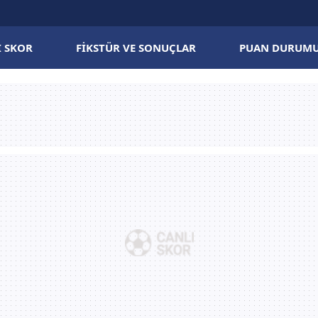
I SKOR
FIKSTÜR VE SONUÇLAR
PUAN DURUM