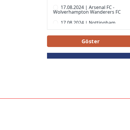
Premier Lig 19/20
Hollanda
Şampiyona
17.08.2024 | Arsenal FC -
Premier Lig 18/19
Wolverhampton Wanderers FC
Belçika
Ulusal Lig
Premier Lig 17/18
17.08.2024 | Nottingham
Portekiz
Forest - Bournemouth
Premier Lig 16/17
Rusya
17.08.2024 | Everton FC -
Göster
Brighton & Hove Albion FC
Premier Lig 15/16
İskoçya
17.08.2024 | West Ham United
Premier Lig 14/15
Suudi Arabistan
FC - Aston Villa
Premier Lig 13/14
ABD
18.08.2024 | Brentford -
Crystal Palace FC
Premier Lig 12/13
Almanya Amatör
18.08.2024 | Chelsea -
Premier Lig 11/12
Andorra
Manchester City FC
Premier Lig 10/11
Angola
19.08.2024 | Leicester City FC -
Tottenham
Premier Lig 09/10
Antigua Barbuda
24.08.2024 | Brighton & Hove
Premier Lig 08/09
Albion FC - Manchester United FC
Arjantin
Premier Lig 07/08