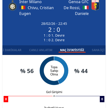
Inter Milano
Genoa GFC
Chivu, Cristian
De Rossi,
Eugen
Daniele
28/02/26 - 22:45
2 : 0
1 : 0 1. Devre
1 : 0 2. Devre
LI DAKIKALAR
CANLI ANLATIM
MAÇ İSTATISTIĞI
SAHA İÇI D
Topa
% 56
% 44
Sahip
Olma
Gol Girişimi
0
0
İsabetli Vuruş