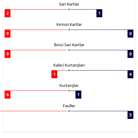
Sarı Kartlar
2
1
Kırmızı Kartlar
0
0
İkinci Sarı Kartlar
0
0
Kaleci Kurtarışları
1
4
Kurtarışlar
6
1
Fauller
5