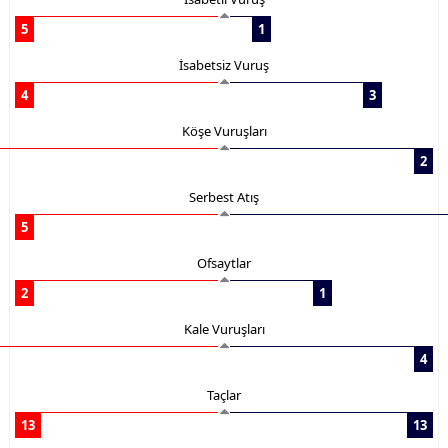
5
1
İsabetsiz Vuruş
4
3
Köşe Vuruşları
2
Serbest Atış
5
Ofsaytlar
2
1
Kale Vuruşları
4
Taçlar
13
13