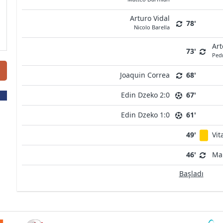
Arturo Vidal
78'
Nicolo Barella
Ar
73'
Ped
Joaquin Correa
68'
Edin Dzeko 2:0
67'
Edin Dzeko 1:0
61'
49'
Vit
46'
Ma
Başladı