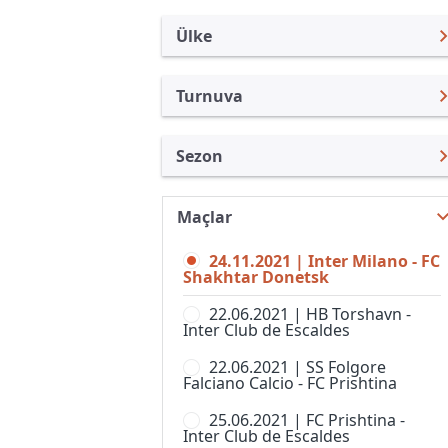
Ülke
Turnuva
Uluslararası Kulüpler
UEFA Şampiyonlar Ligi
Sezon
Türkiye
UEFA Avrupa Ligi
UEFA Şampiyonlar Ligi 21/22
Uluslararası
Kupa Libertadores
Maçlar
UEFA Şampiyonlar Ligi 26/27
Turkiye
UEFA Süper Kupa
24.11.2021 | Inter Milano - FC
UEFA Şampiyonlar Ligi 25/26
İngiltere
Shakhtar Donetsk
Kulüpler Dünya Kupası
UEFA Şampiyonlar Ligi 24/25
İspanya
22.06.2021 | HB Torshavn -
UEFA Avrupa Konferans Ligi
Inter Club de Escaldes
UEFA Şampiyonlar Ligi 23/24
Almanya Amatör
Kulüp Hazırlık Maçları
22.06.2021 | SS Folgore
UEFA Şampiyonlar Ligi 22/23
Fransa
Falciano Calcio - FC Prishtina
AFC Challenge League
UEFA Şampiyonlar Ligi 20/21
İtalya
25.06.2021 | FC Prishtina -
AFC Champions League,
Inter Club de Escaldes
Women