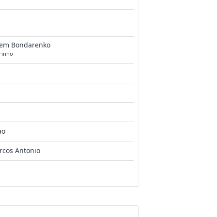
tem Bondarenko
rinho
ao
rcos Antonio