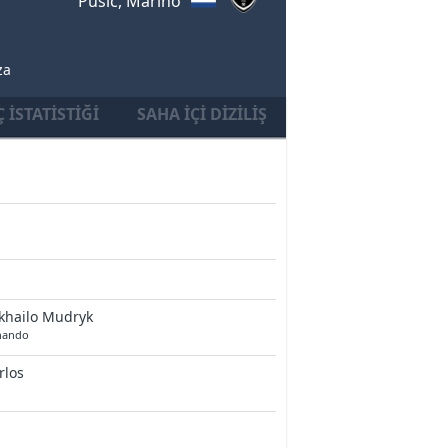
Pusic, Marino
za
 İSTATISTIĞI
SAHA İÇI DIZILIŞ
khailo Mudryk
nando
rlos