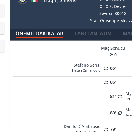
Inzaghi, Simone
0 : 0 2. Devre
Seyirci: 80018
Stat: Giuseppe Meaz
ÖNEMLI DAKIKALAR
CANLI ANLATIM
MAÇ
Maç Sonucu
2: 0
Stefano Sensi
86'
Hakan Çalhanoglu
86'
My
81'
Fer
Ma
80'
Tete
Danilo D`Ambrosio
79'
Matteo Darmian