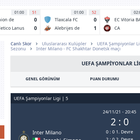
01:00
51
01:00
52
02:
0
0
ion de
Tlaxcala FC
EC Vitoria B
nta Fe
0
1
letico Lanus
Alebrijes de
CA
Oaxaca FC
Paranaense
PR
Canlı Skor
Uluslararası Kulüpler
UEFA Şampiyonlar Li
Sezonu
Inter Milano - FC Shakhtar Donetsk maçı
UEFA ŞAMPIYONLAR LIG
GENEL GÖRÜNÜM
PUAN DURUMU
UEFA Şampiyonlar Ligi | 5
24/11/21 - 20:45
2 : 0
0 : 0 1. Devre
Inter Milano
2 : 0 2. Devre