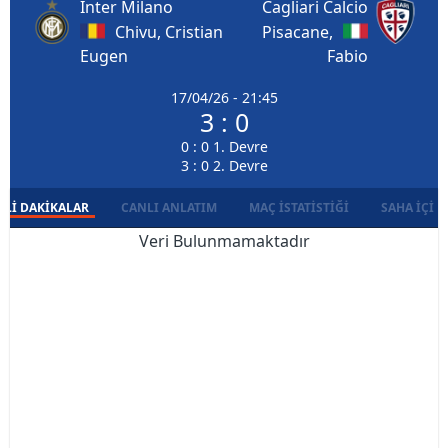
Inter Milano
Cagliari Calcio
Chivu, Cristian
Pisacane,
Eugen
Fabio
17/04/26 - 21:45
3 : 0
0 : 0 1. Devre
3 : 0 2. Devre
LI DAKIKALAR
CANLI ANLATIM
MAÇ İSTATISTIĞI
SAHA İÇI D
Veri Bulunmamaktadır