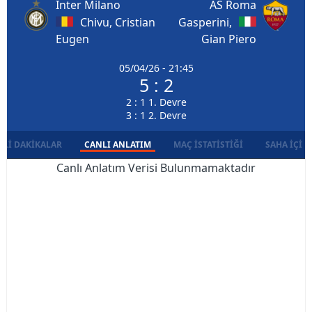
Inter Milano
AS Roma
Chivu, Cristian
Gasperini,
Eugen
Gian Piero
05/04/26 - 21:45
5 : 2
2 : 1 1. Devre
3 : 1 2. Devre
LI DAKIKALAR
CANLI ANLATIM
MAÇ İSTATISTIĞI
SAHA İÇI D
Canlı Anlatım Verisi Bulunmamaktadır