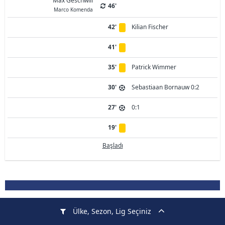
Max Geschwill
46'
Marco Komenda
42'
Kilian Fischer
41'
35'
Patrick Wimmer
30'
Sebastiaan Bornauw 0:2
27'
0:1
19'
Başladı
Ülke, Sezon, Lig Seçiniz