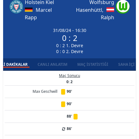
Holstein Kiel
Wolfsburg
Marcel
Hasenhüttl,
Rapp
Ralph
31/08/24 - 16:30
0 : 2
0 : 2 1. Devre
0 : 0 2. Devre
LI DAKIKALAR
CANLI ANLATIM
MAÇ İSTATISTIĞI
SAHA İÇI D
Maç Sonucu
0: 2
Max Geschwill
90'
90'
88'
86'