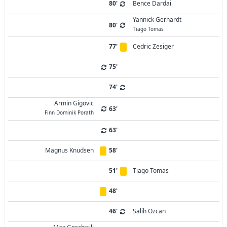
80'
Bence Dardai
Yannick Gerhardt
80'
Tiago Tomas
77'
Cedric Zesiger
75'
74'
Armin Gigovic
63'
Finn Dominik Porath
63'
Magnus Knudsen
58'
51'
Tiago Tomas
48'
46'
Salih Özcan