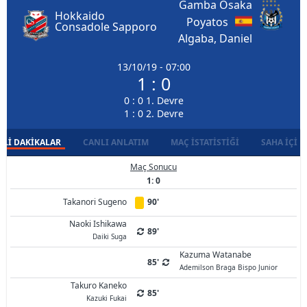
Gamba Osaka
Hokkaido
Poyatos
Consadole Sapporo
Algaba, Daniel
13/10/19 - 07:00
1 : 0
0 : 0 1. Devre
1 : 0 2. Devre
LI DAKIKALAR
CANLI ANLATIM
MAÇ İSTATISTIĞI
SAHA İÇI D
Maç Sonucu
1: 0
Takanori Sugeno
90'
Naoki Ishikawa
89'
Daiki Suga
Kazuma Watanabe
85'
Ademilson Braga Bispo Junior
Takuro Kaneko
85'
Kazuki Fukai