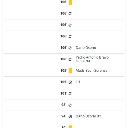
106'
106'
106'
106'
106'
Dario Osorio
Pedro Antonio Bravo
106'
Landazuri
105'
Mads Bech Sorensen
105'
1:1
101'
98'
94'
Dario Osorio 0:1
80'