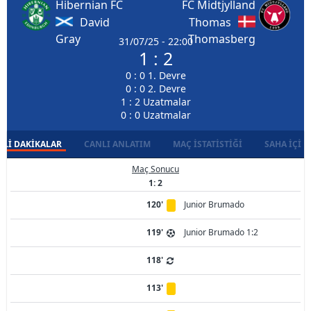
Hibernian FC
FC Midtjylland
David
Thomas
Gray
Thomasberg
31/07/25 - 22:00
1 : 2
0 : 0 1. Devre
0 : 0 2. Devre
1 : 2 Uzatmalar
0 : 0 Uzatmalar
LI DAKIKALAR
CANLI ANLATIM
MAÇ İSTATISTIĞI
SAHA İÇI D
Maç Sonucu
1: 2
120'
Junior Brumado
119'
Junior Brumado 1:2
118'
113'