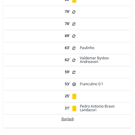
79'
78'
69'
63'
Paulinho
Valdemar Byskov
62'
Andreasen
59'
53'
Franculino 0:1
25'
Pedro Antonio Bravo
21'
Landazuri
Başladı