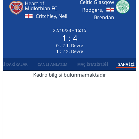
Celtic Glasgow
Heart of
Midlothian FC
Rodgers,
Critchley, Neil
Brendan
22/10/23 - 16:15
1 : 4
0 : 2 1. Devre
1 : 2 2. Devre
LI DAKIKALAR
CANLI ANLATIM
MAÇ İSTATISTIĞI
SAHA İÇI D
Kadro bilgisi bulunmamaktadır