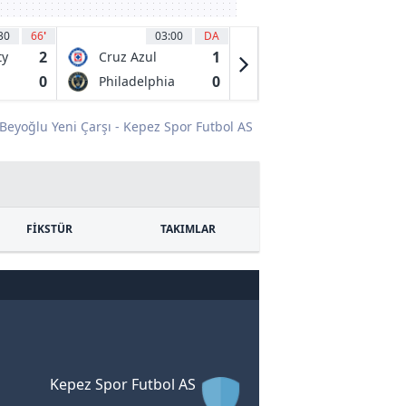
30
66
'
03:00
DA
03:30
24
'
2
1
0
ty
Cruz Azul
Chicago Fire
0
0
0
Philadelphia
Necaxa
Union
Beyoğlu Yeni Çarşı - Kepez Spor Futbol AS
FİKSTÜR
TAKIMLAR
Kepez Spor Futbol AS