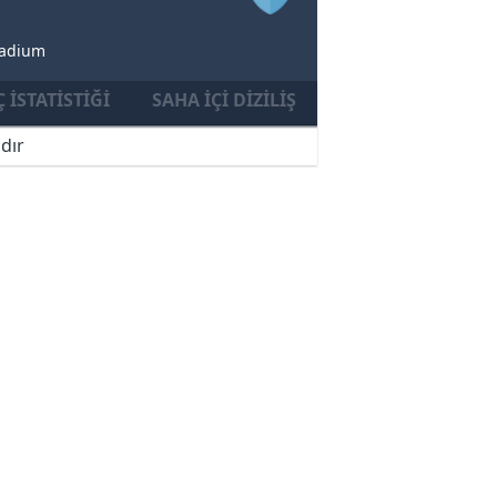
tadium
 İSTATISTIĞI
SAHA İÇI DIZILIŞ
dır