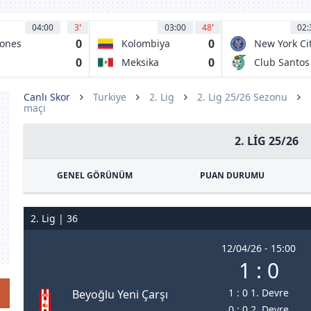
04:00
3
'
03:00
48
'
02:
0
0
ones
Kolombiya
New York Ci
egros UDEG
FC
0
0
Meksika
Club Santos
rrecaminos
Laguna
AT
Canlı Skor
Turkiye
2. Lig
2. Lig 25/26 Sezonu
maçı
2. LIG 25/26
GENEL GÖRÜNÜM
PUAN DURUMU
2. Lig | 36
12/04/26 - 15:00
1 : 0
1 : 0 1. Devre
Beyoğlu Yeni Çarşı
0 : 0 2. Devre