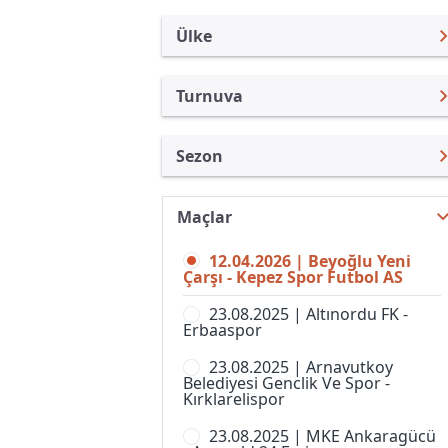
Ülke
Turnuva
Turkiye
2. Lig
Sezon
Türkiye
A2 Ligi
2. Lig 25/26
Uluslararası
U21 Ligi
Maçlar
2. Lig 26/27
Uluslararası Kulüpler
U21 1. Lig
12.04.2026 | Beyoğlu Yeni
2. Lig 24/25
İngiltere
Çarşı - Kepez Spor Futbol AS
3. Lig, Grup 1
2. Lig 23/24
İspanya
23.08.2025 | Altınordu FK -
3. Lig, Grup 2
Erbaaspor
2. Lig 22/23
Almanya Amatör
3. Lig, Grup 3
23.08.2025 | Arnavutkoy
2. Lig 21/22
Fransa
Belediyesi Genclik Ve Spor -
3. Lig
Kırklarelispor
2. Lig 20/21
İtalya
3. Lig
23.08.2025 | MKE Ankaragücü