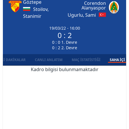
Göztepe
Corendon
Alanyaspor
Stoilov,
Ugurlu, Sami
Stanimir
19/03/22 - 16:00
0 : 2
0 : 0 1. Devre
0 : 2 2. Devre
LI DAKIKALAR
CANLI ANLATIM
MAÇ İSTATISTIĞI
SAHA İÇI D
Kadro bilgisi bulunmamaktadır