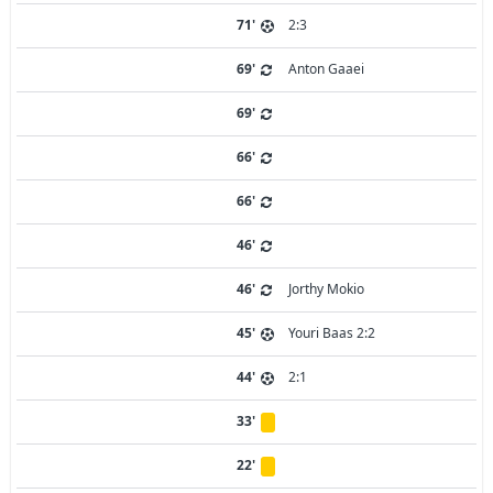
71'
2:3
69'
Anton Gaaei
69'
66'
66'
46'
46'
Jorthy Mokio
45'
Youri Baas 2:2
44'
2:1
33'
22'