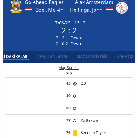
Go Ahead Eagles
Ajax Amsterdam
Boel, Melvin
Heitinga, John
17/08/25 - 13:15
2 : 2
2 : 2 1. Devre
0 : 0 2. Devre
LI DAKIKALAR
CANLI ANLATIM
MAÇ İSTATISTIĞI
SAHA İÇI D
Maç Sonucu
2: 2
83'
2:3
80'
80'
77'
Ko Itakura
76'
Kenneth Taylor