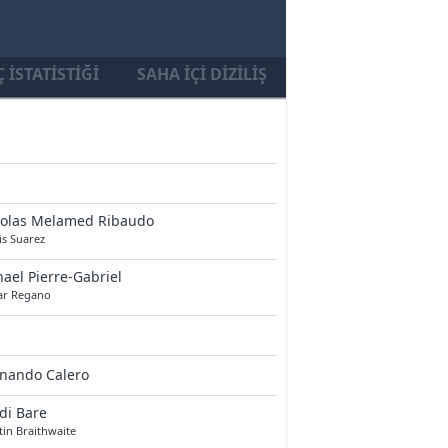
 İSTATISTIĞI
SAHA İÇI DIZILIŞ
colas Melamed Ribaudo
is Suarez
ael Pierre-Gabriel
ar Regano
rnando Calero
di Bare
in Braithwaite