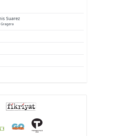
is Suarez
e Gragera