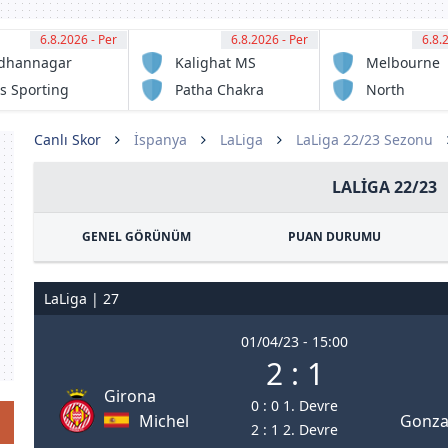
6.8.2026 - Per
12:30
6.8.2026 - Per
12:30
6.8.
13:
dhannagar
Kalighat MS
Melbourne
sa
Victory FC
s Sporting
Patha Chakra
North
ub
Sunshine
Eagles FC
Canlı Skor
İspanya
LaLiga
LaLiga 22/23 Sezonu
LALIGA 22/23
GENEL GÖRÜNÜM
PUAN DURUMU
LaLiga | 27
01/04/23 - 15:00
2 : 1
Girona
0 : 0 1. Devre
Michel
Gonzal
2 : 1 2. Devre