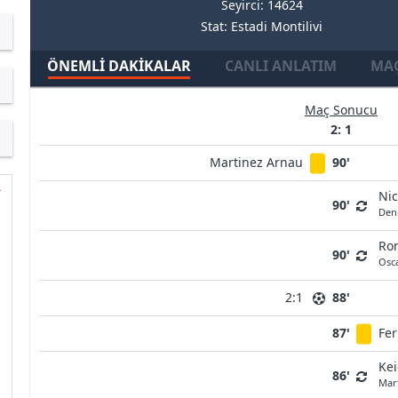
Seyirci: 14624
Stat: Estadi Montilivi
ÖNEMLI DAKIKALAR
CANLI ANLATIM
MAÇ
Maç Sonucu
2: 1
Martinez Arnau
90'
Ni
90'
Den
Ron
90'
Osc
2:1
88'
87'
Fe
Kei
86'
Mart