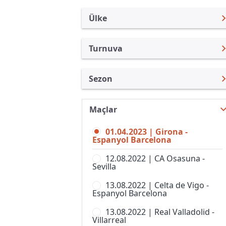
Ülke
Turnuva
İspanya
LaLiga
Sezon
Türkiye
Copa del Rey
LaLiga 22/23
Uluslararası
Süper Kupa
Maçlar
LaLiga 26/27
Uluslararası Kulüpler
Copa de SM La Reina
01.04.2023 | Girona -
LaLiga 25/26
Turkiye
Espanyol Barcelona
Copa Federacion
LaLiga 24/25
İngiltere
12.08.2022 | CA Osasuna -
LaLiga 2
Sevilla
LaLiga 23/24
Almanya Amatör
Premier Lig, Bayanlar
13.08.2022 | Celta de Vigo -
LaLiga 21/22
Fransa
Espanyol Barcelona
Primera Federacion
LaLiga 20/21
İtalya
13.08.2022 | Real Valladolid -
Primera Federacion, Women
Villarreal