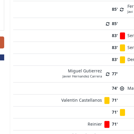
Fe
85'
Javi
85'
83'
Se
83'
Se
83'
Den
Miguel Gutierrez
77'
Javier Hernandez Carrera
74'
Mar
Valentin Castellanos
71'
71'
Reinier
71'