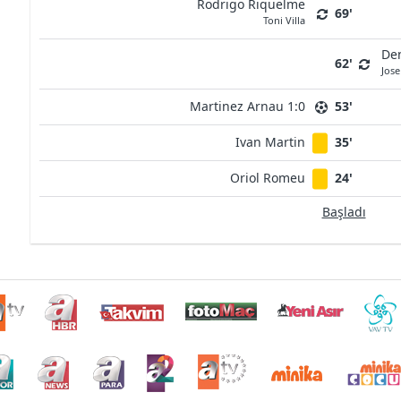
Rodrigo Riquelme
69'
Toni Villa
Den
62'
Jos
Martinez Arnau 1:0
53'
Ivan Martin
35'
Oriol Romeu
24'
Başladı