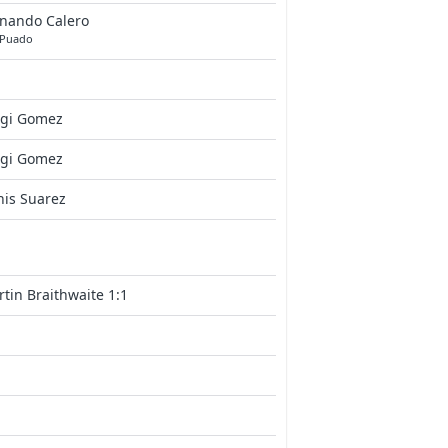
rnando Calero
 Puado
rgi Gomez
rgi Gomez
is Suarez
tin Braithwaite 1:1