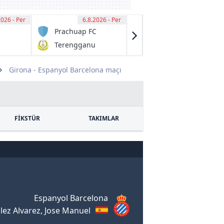
2026 - Per
00
6.8.2026 - Per
13:00
6.8.2026 - Per
13:00
Prachuap FC
Granville
Rage
Terengganu
Fraser Park
FC
FK
Girona - Espanyol Barcelona maçı
FİKSTÜR
TAKIMLAR
Espanyol Barcelona
ez Alvarez, Jose Manuel