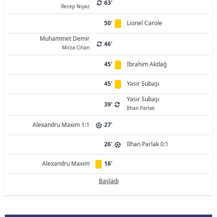
63'
Recep Niyaz
50'
Lionel Carole
Muhammet Demir
46'
Mirza Cihan
45'
İbrahim Akdağ
45'
Yasir Subaşı
Yasir Subaşı
39'
İlhan Parlak
Alexandru Maxim 1:1
27'
26'
İlhan Parlak 0:1
Alexandru Maxim
16'
Başladı