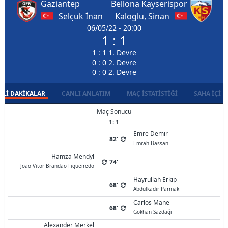
Gaziantep
Bellona Kayserispor
Selçuk İnan
Kaloglu, Sinan
06/05/22 - 20:00
1 : 1
1 : 1 1. Devre
0 : 0 2. Devre
0 : 0 2. Devre
LI DAKIKALAR
CANLI ANLATIM
MAÇ İSTATISTIĞI
SAHA İÇI D
Maç Sonucu
1: 1
Emre Demir
82'
Emrah Bassan
Hamza Mendyl
74'
Joao Vitor Brandao Figueiredo
Hayrullah Erkip
68'
Abdulkadir Parmak
Carlos Mane
68'
Gökhan Sazdağı
Alexander Merkel