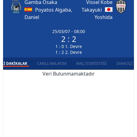
Gamba Osaka
Vissel Kobe
Poyatos Algaba,
Takayuki
Daniel
Yoshida
25/03/07 - 08:00
2 : 2
1 : 0 1. Devre
1 : 2 2. Devre
LI DAKIKALAR
CANLI ANLATIM
MAÇ İSTATISTIĞI
SAHA İÇI D
Veri Bulunmamaktadır