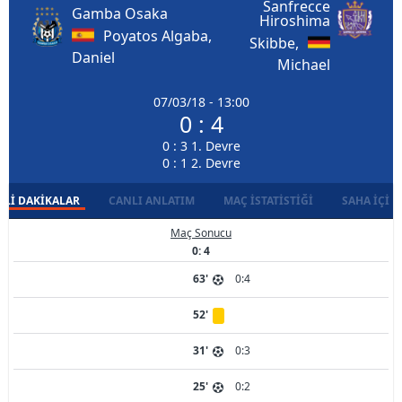
Sanfrecce
Gamba Osaka
Hiroshima
Poyatos Algaba,
Skibbe,
Daniel
Michael
07/03/18 - 13:00
0 : 4
0 : 3 1. Devre
0 : 1 2. Devre
LI DAKIKALAR
CANLI ANLATIM
MAÇ İSTATISTIĞI
SAHA İÇI D
Maç Sonucu
0: 4
63'
0:4
52'
31'
0:3
25'
0:2