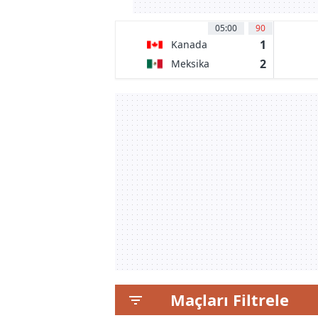
05:00
90
1
Kanada
2
Meksika
Maçları Filtrele