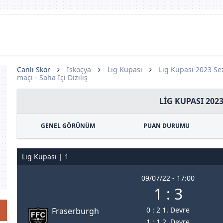
Canlı Skor
İskoçya
Lig Kupası
Lig Kupası 2023 S
maçı - Saha İçi Diziliş
LIG KUPASI 202
GENEL GÖRÜNÜM
PUAN DURUMU
Lig Kupası | 1
09/07/22 - 17:00
1 : 3
0 : 2 1. Devre
Fraserburgh
1 : 1 2. Devre