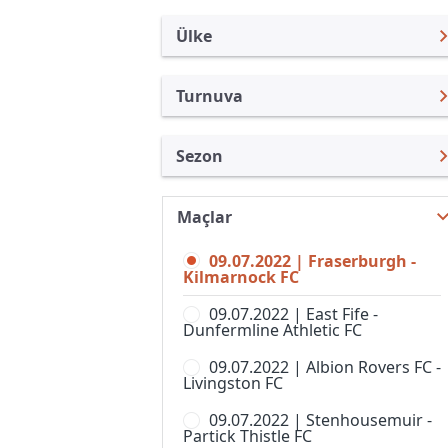
Ülke
Turnuva
İskoçya
Lig Kupası
Sezon
Türkiye
Premier Lig
Lig Kupası 2023
Uluslararası
Challange Kupası
Maçlar
Lig Kupası 2026
Uluslararası Kulüpler
İskoç Kupası
09.07.2022 | Fraserburgh -
Lig Kupası 2025
Turkiye
Kilmarnock FC
Lig 1
Lig Kupası 2024
İngiltere
09.07.2022 | East Fife -
Lig 2
Dunfermline Athletic FC
Lig Kupası 2023
İspanya
Premier League 2, Women
09.07.2022 | Albion Rovers FC -
Lig Kupası 2021
Almanya Amatör
Livingston FC
Premier League Cup, Women
Lig Kupası 20/21
Fransa
09.07.2022 | Stenhousemuir -
Premier Lig 1, Bayanlar
Partick Thistle FC