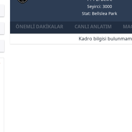
Seyirci: 3000
Stat: Bellslea Park
ÖNEMLI DAKIKALAR
CANLI ANLATIM
MAÇ
Kadro bilgisi bulunmam