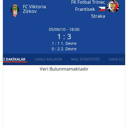
FK Fotbal Trinec
FC Viktoria
Frantisek
Zizkov
Straka
05/06/10 - 18:00
1 : 3
1 : 1 1. Devre
0 : 2 2. Devre
LI DAKIKALAR
CANLI ANLATIM
MAÇ İSTATISTIĞI
SAHA İÇI D
Veri Bulunmamaktadır