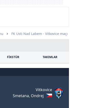
nu
FK Usti Nad Labem - Vitkovice maçı
FİKSTÜR
TAKIMLAR
Vitkovice
Smetana, Ondrej