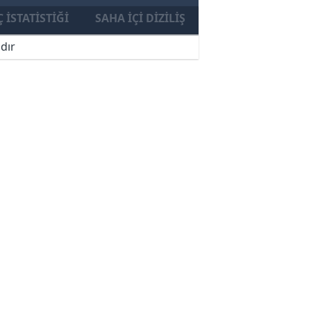
 İSTATISTIĞI
SAHA İÇI DIZILIŞ
dır