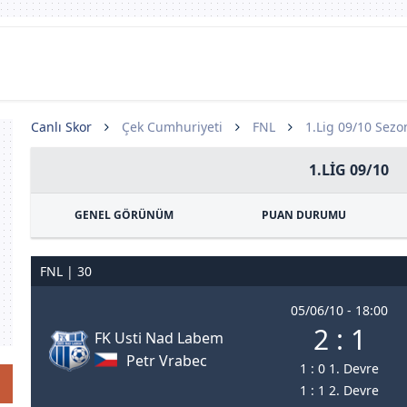
Canlı Skor
Çek Cumhuriyeti
FNL
1.Lig 09/10 Sezo
1.LIG 09/10
GENEL GÖRÜNÜM
PUAN DURUMU
FNL | 30
05/06/10 - 18:00
2 : 1
FK Usti Nad Labem
Petr Vrabec
1 : 0 1. Devre
1 : 1 2. Devre