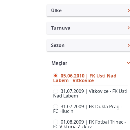
Ülke
Turnuva
Çek Cumhuriyeti
FNL
Sezon
Türkiye
1. Lig, Kadınlar
1.Lig 09/10
Uluslararası
1st Division
Maçlar
FNL 26/27
Uluslararası Kulüpler
2. Liga, Women
05.06.2010 | FK Usti Nad
FNL 25/26
Turkiye
Labem - Vitkovice
CFL
FNL 24/25
İngiltere
31.07.2009 | Vitkovice - FK Usti
Divize A
Nad Labem
FNL 23/24
İspanya
Divize B
31.07.2009 | FK Dukla Prag -
FNL 22/23
Almanya Amatör
FC Hlucin
Divize C
FNL 21/22
Fransa
01.08.2009 | FK Fotbal Trinec -
Divize D
FC Viktoria Zizkov