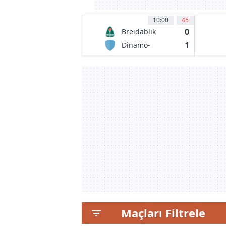
10:00
45
0
Breidablik
Kopavogur
1
Dinamo-
BGUFK Minsk
Maçları Filtrele