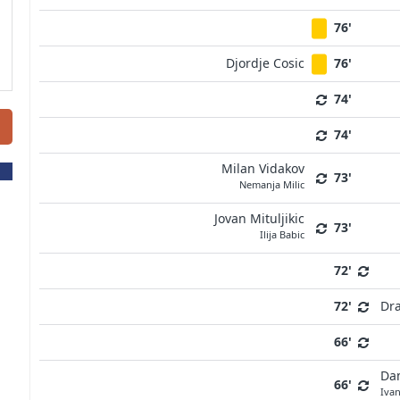
76'
Djordje Cosic
76'
74'
74'
Milan Vidakov
73'
Nemanja Milic
Jovan Mituljikic
73'
Ilija Babic
72'
72'
Dr
66'
Dam
66'
Ivan