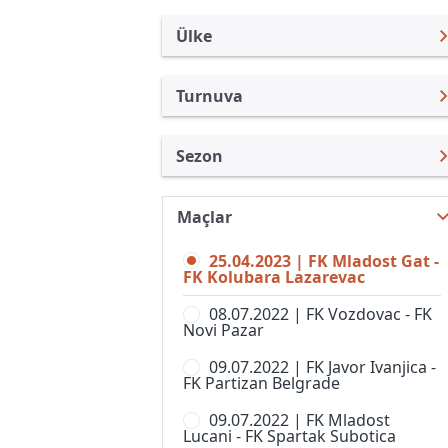
Ülke
Turnuva
Sırbistan
Superliga
Sezon
Türkiye
LAV Kupası
Superliga 22/23
Uluslararası
Prva Liga
Maçlar
Superliga 26/27
Uluslararası Kulüpler
Srpska Liga
25.04.2023 | FK Mladost Gat -
Superliga 25/26
Turkiye
FK Kolubara Lazarevac
U19 League
Superliga 24/25
İngiltere
08.07.2022 | FK Vozdovac - FK
Novi Pazar
Superliga 23/24
İspanya
09.07.2022 | FK Javor Ivanjica -
Superliga 21/22
Almanya Amatör
FK Partizan Belgrade
Superliga 20/21
Fransa
09.07.2022 | FK Mladost
Lucani - FK Spartak Subotica