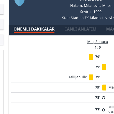
Hakem: Milanovic, Milos
Seyirci: 1000
Stat: Stadion FK Mladost Novi
ÖNEMLI DAKIKALAR
CANLI ANLATIM
MAÇ
Maç Sonucu
1: 0
79'
79'
Milijan Ilic
79'
79'
Me
78'
Mil
77'
Gor