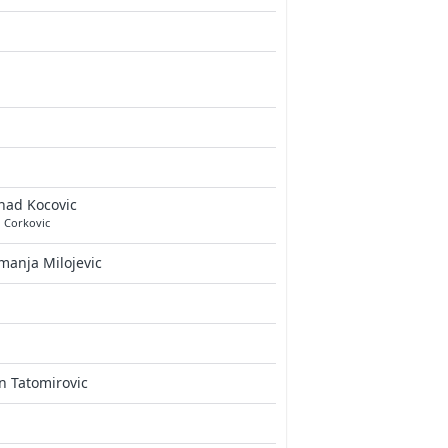
nad Kocovic
n Corkovic
anja Milojevic
n Tatomirovic