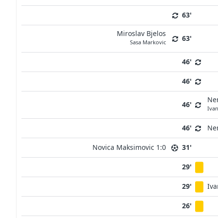
63'
Miroslav Bjelos
63'
Sasa Markovic
46'
46'
Ne
46'
Iva
46'
Nem
Novica Maksimovic 1:0
31'
29'
29'
Iva
26'