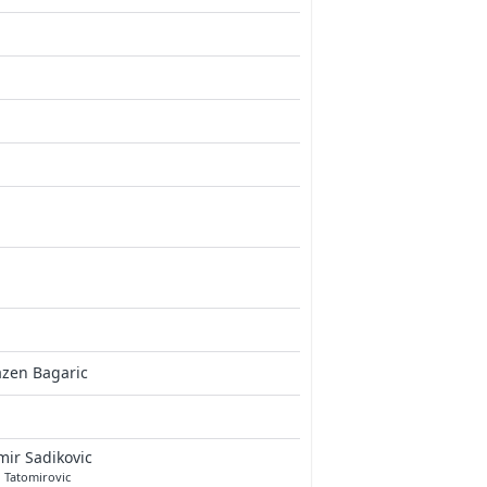
azen Bagaric
ir Sadikovic
 Tatomirovic