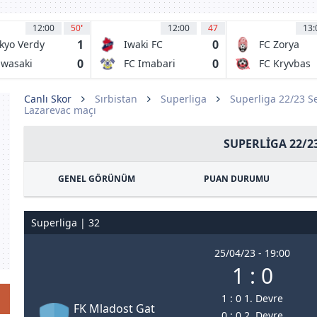
12:00
50
'
12:00
47
13:
1
0
kyo Verdy
Iwaki FC
FC Zorya
Luhansk
0
0
wasaki
FC Imabari
FC Kryvbas
ontale
Kriviy Rih
Canlı Skor
Sırbistan
Superliga
Superliga 22/23 S
Lazarevac maçı
SUPERLIGA 22/2
GENEL GÖRÜNÜM
PUAN DURUMU
Superliga | 32
25/04/23 - 19:00
1 : 0
1 : 0 1. Devre
FK Mladost Gat
0 : 0 2. Devre