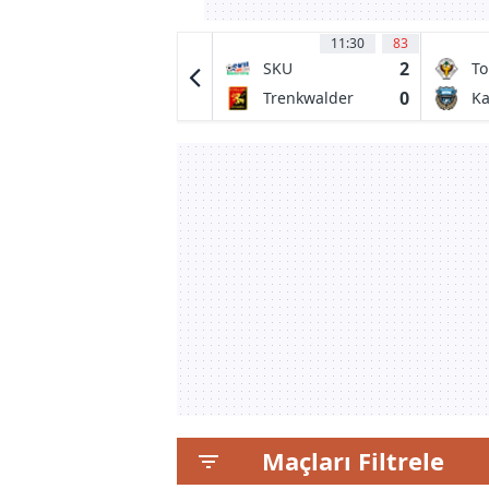
13:00
10
11:30
83
0
2
AD Marco 09
SKU
To
Amstetten
0
0
FC Pacos
Trenkwalder
Ka
Ferreira
Admira
Fr
Maçları Filtrele