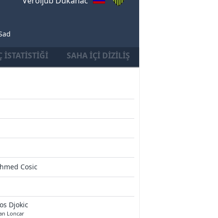
Veroljub Dukanac
 Sad
 İSTATISTIĞI
SAHA İÇI DIZILIŞ
hmed Cosic
os Djokic
an Loncar