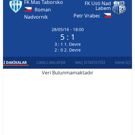
FK Mas Taborsko
FK Usti Nad
Labem
Roman
Petr Vrabec
Nadvornik
28/05/16 - 18:00
5 : 1
3 : 1 1. Devre
2 : 0 2. Devre
LI DAKIKALAR
CANLI ANLATIM
MAÇ İSTATISTIĞI
SAHA İÇI D
Veri Bulunmamaktadır