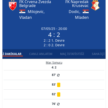
FK Crvena Zvezda
FK Napredak
Belgrade
Krusevac
Milojevic,
Dodic,
Vladan
Mladen
07/05/25 - 20:00
4 : 2
2 : 2 1. Devre
2 : 0 2. Devre
LI DAKIKALAR
CANLI ANLATIM
MAÇ İSTATISTIĞI
SAHA İÇI D
Maç Sonucu
4: 2
87'
83'
82'
76'