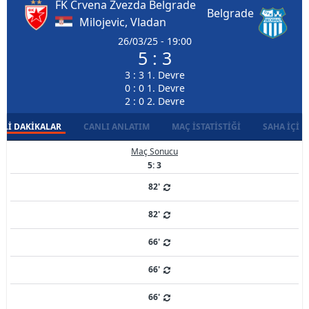
FK Crvena Zvezda Belgrade
Belgrade
Milojevic, Vladan
26/03/25 - 19:00
5 : 3
3 : 3 1. Devre
0 : 0 1. Devre
2 : 0 2. Devre
LI DAKIKALAR
CANLI ANLATIM
MAÇ İSTATISTIĞI
SAHA İÇI D
Maç Sonucu
5: 3
82'
82'
66'
66'
66'