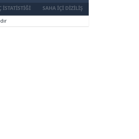
 İSTATISTIĞI
SAHA İÇI DIZILIŞ
dır