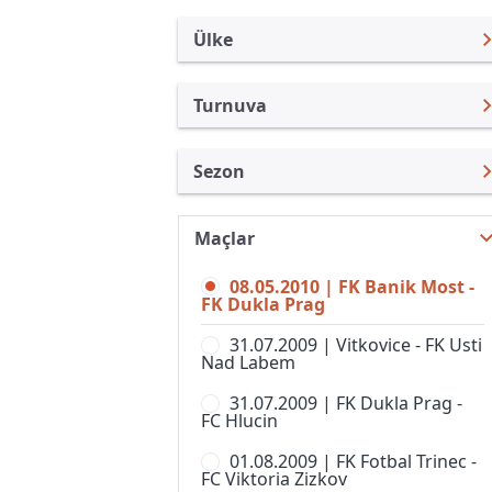
Ülke
Turnuva
Çek Cumhuriyeti
FNL
Sezon
Türkiye
1. Lig, Kadınlar
1.Lig 09/10
Uluslararası
1st Division
Maçlar
FNL 26/27
Uluslararası Kulüpler
2. Liga, Women
08.05.2010 | FK Banik Most -
FNL 25/26
Turkiye
FK Dukla Prag
CFL
FNL 24/25
İngiltere
31.07.2009 | Vitkovice - FK Usti
Divize A
Nad Labem
FNL 23/24
İspanya
Divize B
31.07.2009 | FK Dukla Prag -
FNL 22/23
Almanya Amatör
FC Hlucin
Divize C
FNL 21/22
Fransa
01.08.2009 | FK Fotbal Trinec -
Divize D
FC Viktoria Zizkov