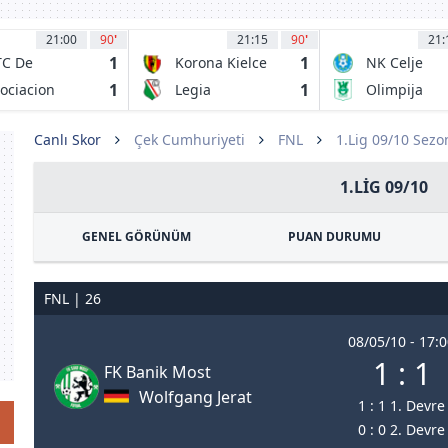
21:00
90
'
21:15
90
'
21:
1
1
TC De
Korona Kielce
NK Celje
jamarca
1
1
ociacion
Legia
Olimpija
portiva
Warszawa
Ljubljana
arma
Canlı Skor
Çek Cumhuriyeti
FNL
1.Lig 09/10 Sezo
1.LIG 09/10
GENEL GÖRÜNÜM
PUAN DURUMU
FNL | 26
08/05/10 - 17:
1 : 1
FK Banik Most
Wolfgang Jerat
1 : 1 1. Devre
0 : 0 2. Devre