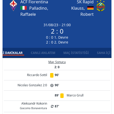
ACF Fiorentina
SK Rapid
Palladino,
Klauss,
Raffaele
Robert
31/08/23 - 21:00
2 : 0
0 : 0 1. Devre
2 : 0 2. Devre
LI DAKIKALAR
CANLI ANLATIM
MAÇ İSTATISTIĞI
SAHA İÇI D
Maç Sonucu
2: 0
Riccardo Sottil
90'
Nicolas Gonzalez 2:0
90'
89'
Marco Grull
Aleksandr Kokorin
87'
Giacomo Bonaventura