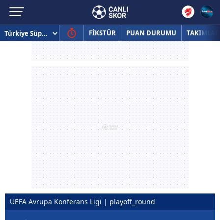
FİKSTÜR
PUAN DURUMU
TAKIMLAR
UEFA Avrupa Konferans Ligi | playoff_round