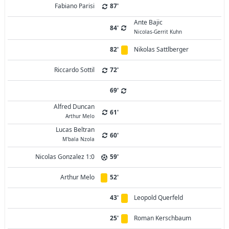
Fabiano Parisi
87'
Ante Bajic
84'
Nicolas-Gerrit Kuhn
82'
Nikolas Sattlberger
Riccardo Sottil
72'
69'
Alfred Duncan
61'
Arthur Melo
Lucas Beltran
60'
M'bala Nzola
Nicolas Gonzalez 1:0
59'
Arthur Melo
52'
43'
Leopold Querfeld
25'
Roman Kerschbaum