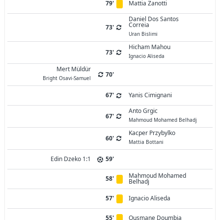
79'
Mattia Zanotti
Daniel Dos Santos
Correia
73'
Uran Bislimi
Hicham Mahou
73'
Ignacio Aliseda
Mert Müldür
70'
Bright Osavi-Samuel
67'
Yanis Cimignani
Anto Grgic
67'
Mahmoud Mohamed Belhadj
Kacper Przybylko
60'
Mattia Bottani
Edin Dzeko 1:1
59'
Mahmoud Mohamed
58'
Belhadj
57'
Ignacio Aliseda
55'
Ousmane Doumbia