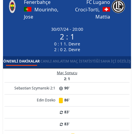
Fenerbahçe
FC Lugano
Mourinho,
Croci-Torti,
Jose
Mattia
30/07/24 - 20:00
2 : 1
0 : 1 1. Devre
2 : 0 2. Devre
ÖNEMLI DAKIKALAR
CANLI ANLATIM
MAÇ İSTATISTIĞI
SAHA İÇI DIZILIŞ
Maç Sonucu
2: 1
Sebastian Szymanski 2:1
90'
Edin Dzeko
86'
83'
83'