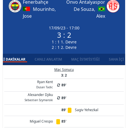
Fenerbahçe
Onvo Antalyaspor
Mourinho,
De Souza,
Jose
Alex
17/09/23 - 17:00
3 : 2
1 : 1 1. Devre
2 : 1 2. Devre
LI DAKIKALAR
CANLI ANLATIM
MAÇ İSTATISTIĞI
SAHA İÇI D
Maç Sonucu
3: 2
Ryan Kent
89'
Dusan Tadic
Alexander Djiku
89'
Sebastian Szymanski
89'
Sagiv Yehezkal
Miguel Crespo
85'