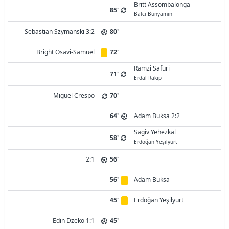
Britt Assombalonga
85'
Balcı Bünyamin
Sebastian Szymanski 3:2
80'
Bright Osavi-Samuel
72'
Ramzi Safuri
71'
Erdal Rakip
Miguel Crespo
70'
64'
Adam Buksa 2:2
Sagiv Yehezkal
58'
Erdoğan Yeşilyurt
2:1
56'
56'
Adam Buksa
45'
Erdoğan Yeşilyurt
Edin Dzeko 1:1
45'