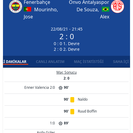
Fenerbahçe
Onvo Antalyaspor
Mourinho,
De Souza,
Jose
Alex
22/08/21 - 21:45
2 : 0
0 : 0 1. Devre
2 : 0 2. Devre
LI DAKIKALAR
CANLI ANLATIM
MAÇ İSTATISTIĞI
SAHA İÇI D
Maç Sonucu
2: 0
Enner Valencia 2:0
90'
90'
Naldo
90'
Ruud Boffin
1:0
89'
Arda Güler