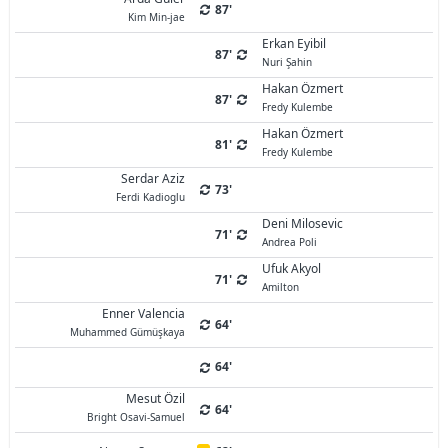
87'
Kim Min-jae
Erkan Eyibil
87'
Nuri Şahin
Hakan Özmert
87'
Fredy Kulembe
Hakan Özmert
81'
Fredy Kulembe
Serdar Aziz
73'
Ferdi Kadioglu
Deni Milosevic
71'
Andrea Poli
Ufuk Akyol
71'
Amilton
Enner Valencia
64'
Muhammed Gümüşkaya
64'
Mesut Özil
64'
Bright Osavi-Samuel