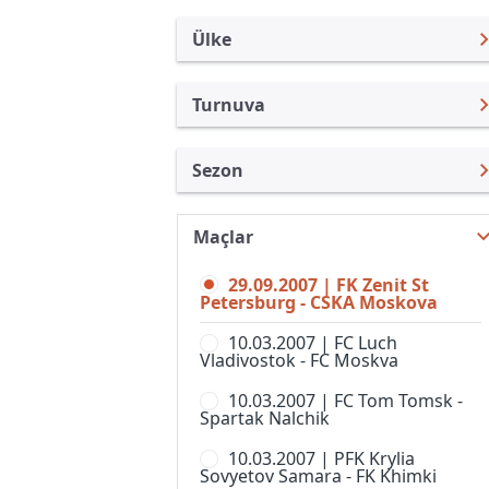
Ülke
Turnuva
Rusya
Premier Lig
Sezon
Türkiye
Rusya Kupası
Premier Lig 2007
Uluslararası
Süper Kupa
Maçlar
Premier Lig 26/27
Uluslararası Kulüpler
1. Liga
29.09.2007 | FK Zenit St
Premier Lig 25/26
Turkiye
Petersburg - CSKA Moskova
2. Liga, Division A
Premier Lig 24/25
İngiltere
10.03.2007 | FC Luch
2. Liga, Division B, Grup 1
Vladivostok - FC Moskva
Premier Lig 23/24
İspanya
2. Liga, Division B, Grup 2
10.03.2007 | FC Tom Tomsk -
Premier Lig 22/23
Almanya Amatör
Spartak Nalchik
2. Liga, Division B, Grup 3
Premier Lig 21/22
Fransa
10.03.2007 | PFK Krylia
2. Liga, Division B, Grup 4
Sovyetov Samara - FK Khimki