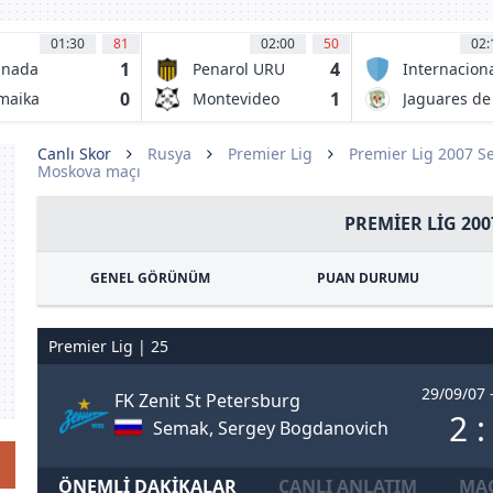
01:30
81
02:00
50
02:
1
4
anada
Penarol URU
Internacion
de Bogota.
0
1
maika
Montevideo
Jaguares de
Wanderers
Cordoba
Canlı Skor
Rusya
Premier Lig
Premier Lig 2007 S
Moskova maçı
PREMIER LIG 200
GENEL GÖRÜNÜM
PUAN DURUMU
Premier Lig | 25
29/09/07 
FK Zenit St Petersburg
2 :
Semak, Sergey Bogdanovich
ÖNEMLI DAKIKALAR
CANLI ANLATIM
MAÇ