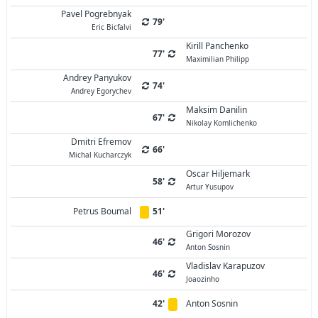
Pavel Pogrebnyak
79'
Eric Bicfalvi
Kirill Panchenko
77'
Maximilian Philipp
Andrey Panyukov
74'
Andrey Egorychev
Maksim Danilin
67'
Nikolay Komlichenko
Dmitri Efremov
66'
Michal Kucharczyk
Oscar Hiljemark
58'
Artur Yusupov
Petrus Boumal
51'
Grigori Morozov
46'
Anton Sosnin
Vladislav Karapuzov
46'
Joaozinho
42'
Anton Sosnin