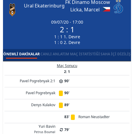
FK Dinamo Moscow
Ural Ekaterinburg
Licka, Marcel
09/07/20 - 17:00
2 : 1
1 : 1 1. Devre
1 : 0 2. Devre
ÖNEMLI DAKIKALAR
CANLI ANLATIM
MAÇ İSTATISTIĞI
SAHA İÇI DIZILIŞ
Maç Sonucu
2: 1
Pavel Pogrebnyak 2:1
90'
Pavel Pogrebnyak
90'
Denys Kulakov
89'
83'
Roman Neustadter
Yuri Bavin
79'
Petrus Boumal