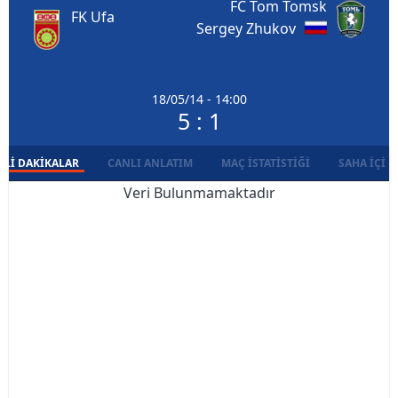
FC Tom Tomsk
FK Ufa
Sergey Zhukov
18/05/14 - 14:00
5 : 1
LI DAKIKALAR
CANLI ANLATIM
MAÇ İSTATISTIĞI
SAHA İÇI D
Veri Bulunmamaktadır