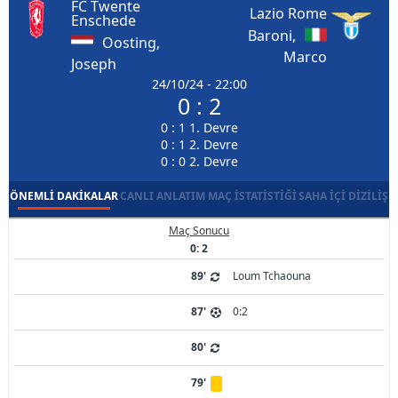
FC Twente
Lazio Rome
Enschede
Baroni,
Oosting,
Marco
Joseph
24/10/24 - 22:00
0 : 2
0 : 1 1. Devre
0 : 1 2. Devre
0 : 0 2. Devre
ÖNEMLI DAKIKALAR
CANLI ANLATIM
MAÇ İSTATISTIĞI
SAHA İÇI DIZILIŞ
Maç Sonucu
0: 2
89'
Loum Tchaouna
87'
0:2
80'
79'