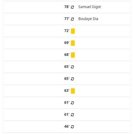
78'
Samuel Gigot
77'
Boulaye Dia
72'
69'
68'
65'
65'
63'
61'
61'
46'