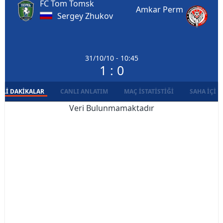
FC Tom Tomsk
Amkar Perm
Sergey Zhukov
31/10/10 - 10:45
1 : 0
LI DAKIKALAR
CANLI ANLATIM
MAÇ İSTATISTIĞI
SAHA İÇI D
Veri Bulunmamaktadır