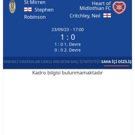
St Mirren
Heart of
Midlothian FC
Stephen
Critchley, Neil
Robinson
23/09/23 - 17:00
1 : 0
1 : 0 1. Devre
0 : 0 2. Devre
ÖNEMLI DAKIKALAR
CANLI ANLATIM
MAÇ İSTATISTIĞI
SAHA İÇI DIZILIŞ
Kadro bilgisi bulunmamaktadır