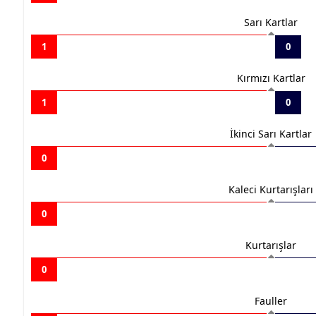
Sarı Kartlar
1
0
Kırmızı Kartlar
1
0
İkinci Sarı Kartlar
0
Kaleci Kurtarışları
0
Kurtarışlar
0
Fauller