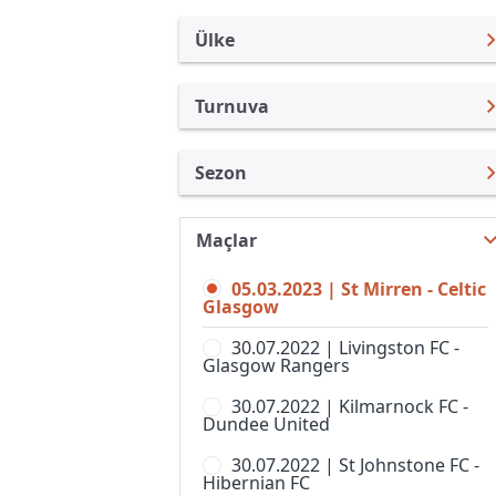
Ülke
Turnuva
İskoçya
Premier Lig
Sezon
Türkiye
Lig Kupası
Premier Lig 22/23
Uluslararası
Challange Kupası
Maçlar
Premier Lig 26/27
Uluslararası Kulüpler
İskoç Kupası
05.03.2023 | St Mirren - Celtic
Premier Lig 25/26
Turkiye
Glasgow
Lig 1
Premier Lig 24/25
İngiltere
30.07.2022 | Livingston FC -
Lig 2
Glasgow Rangers
Premier Lig 23/24
İspanya
Premier League 2, Women
30.07.2022 | Kilmarnock FC -
Premier Lig 21/22
Almanya Amatör
Dundee United
Premier League Cup, Women
Premier Lig 20/21
Fransa
30.07.2022 | St Johnstone FC -
Premier Lig 1, Bayanlar
Hibernian FC