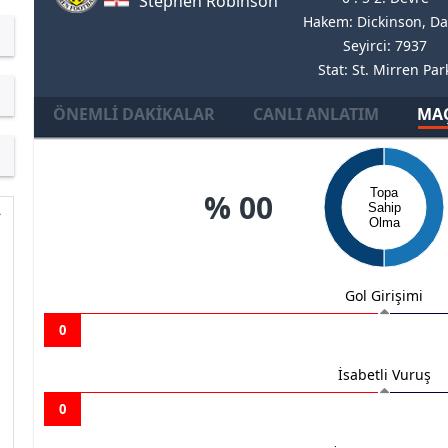
Stephen Robinson
Hakem: Dickinson, Da
Seyirci: 7937
Stat: St. Mirren Par
ÖNEMLI DAKIKALAR
CANLI ANLATIM
MAÇ
Topa
% 00
Sahip
Olma
Gol Girişimi
0
İsabetli Vuruş
0