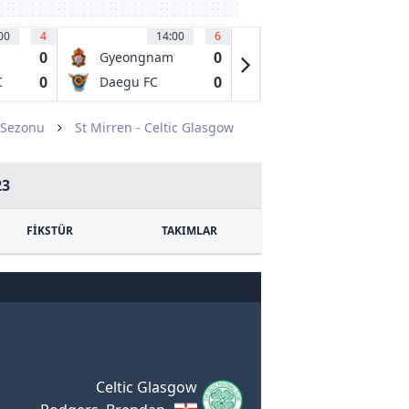
00
4
14:00
6
14:00
6
0
0
0
Gyeongnam
Hwaseong FC
FC
0
0
0
C
Daegu FC
Seoul E-Land
FC
 Sezonu
St Mirren - Celtic Glasgow
23
FİKSTÜR
TAKIMLAR
Celtic Glasgow