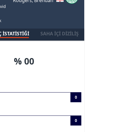
Rodgers, Brendan
vid
k
 İSTATISTIĞI
SAHA İÇI DIZILIŞ
% 00
0
0