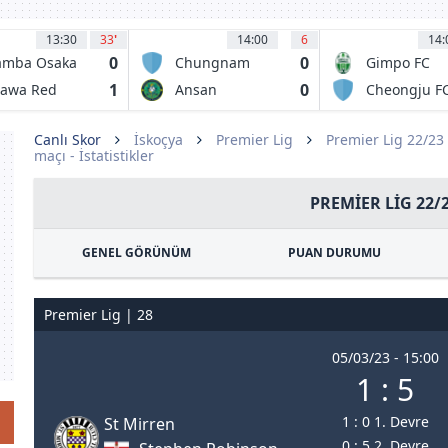
13:30
33
'
14:00
6
14:
0
0
amba Osaka
Chungnam
Gimpo FC
Asan FC
1
0
rawa Red
Ansan
Cheongju F
iamonds
Greeners FC
Canlı Skor
İskoçya
Premier Lig
Premier Lig 22/23
maçı - İstatistikler
PREMIER LIG 22/
GENEL GÖRÜNÜM
PUAN DURUMU
Premier Lig | 28
05/03/23 - 15:00
1 : 5
1 : 0 1. Devre
St Mirren
0 : 5 2. Devre