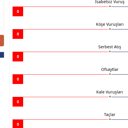
İsabetsiz Vuruş
0
Köşe Vuruşları
0
Serbest Atış
0
Ofsaytlar
0
Kale Vuruşları
0
Taçlar
0